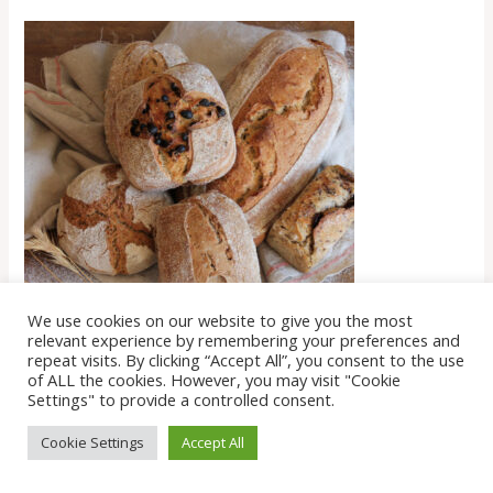
We use cookies on our website to give you the most
relevant experience by remembering your preferences and
repeat visits. By clicking “Accept All”, you consent to the use
of ALL the cookies. However, you may visit "Cookie
Figue noix
Settings" to provide a controlled consent.
5,90
€
Cookie Settings
Accept All
AJOUTER AU PANIER