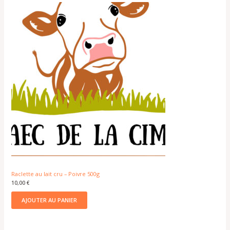
Raclette au lait cru – Poivre 500g
10,00
€
AJOUTER AU PANIER