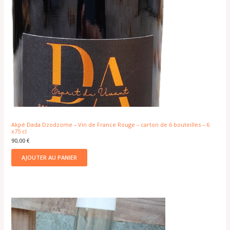
Akpé Dada Dzodzome – Vin de France Rouge – carton de 6 bouteilles – 6
x75 cl
90,00
€
AJOUTER AU PANIER