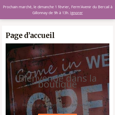
Aller
MAI
Prochain marché, le dimanche 1 février, Ferm'Avenir du Bercail à
au
Gillonnay de 9h à 13h.
Ignorer
MEN
contenu
Page d’accueil
Bienvenue dans la
boutique
Rédiger un bref message de bienvenue ici