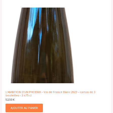
L’AMBITION D’UN PHOENIX – Vin de France Blanc 2023 – carton de 3
bouteilles – 3 x75 cl
52,50
€
AJOUTER AU PANIER