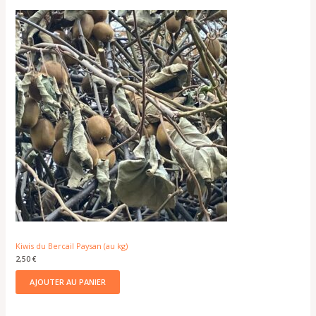
Kiwis du Bercail Paysan (au kg)
2,50
€
AJOUTER AU PANIER