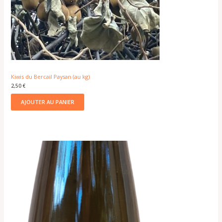
Kiwis du Bercail Paysan (au kg)
2,50
€
AJOUTER AU PANIER