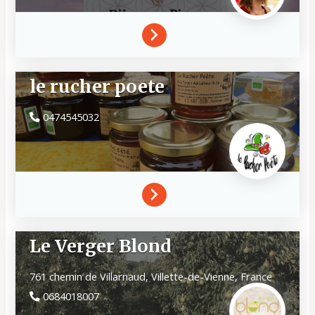
le rucher poete
0474545032
Le Verger Blond
761 chemin de Villarnaud,
Villette-de-Vienne,
France
0684018007