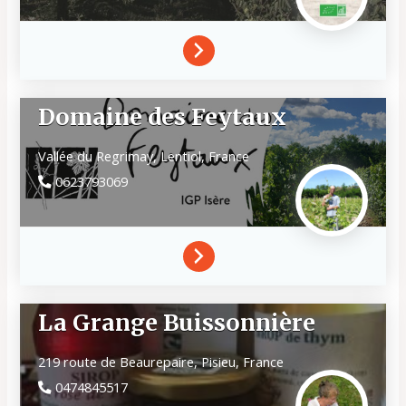
Domaine des Feytaux
Vallée du Regrimay,
Lentiol,
France
0623793069
La Grange Buissonnière
219 route de Beaurepaire,
Pisieu,
France
0474845517