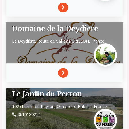
Domaine de la Deydiere
La Deydière, Route de Valréas
GRILLON,
France
Le Jardin du Perron
102 chemin du Peyron,
Ornacieux-Balbins,
France
0610180214