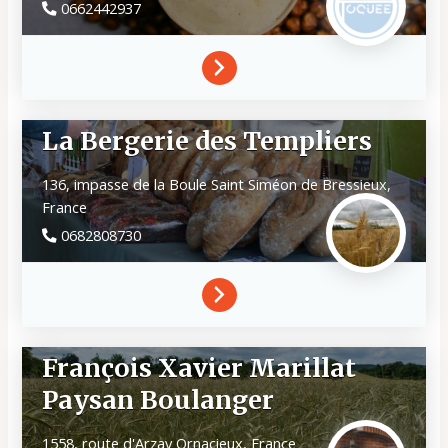
0662442937
La Bergerie des Templiers
136, impasse de la Boule
Saint Siméon de Bressieux,
France
0682808730
François Xavier Marillat
Paysan Boulanger
1558, route d'Arzay
Ornacieux,
France