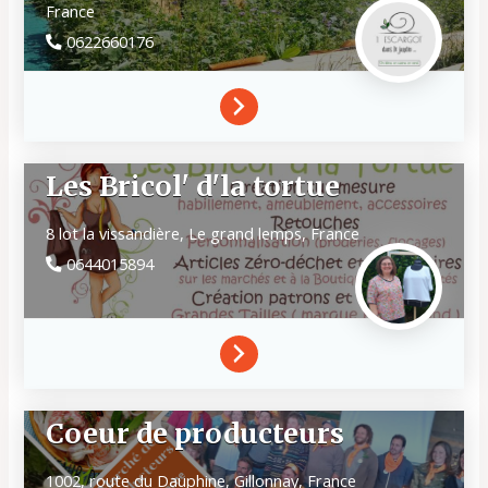
France
0622660176
Les Bricol' d'la tortue
8 lot la vissandière,
Le grand lemps,
France
0644015894
Coeur de producteurs
1002, route du Dauphine,
Gillonnay,
France