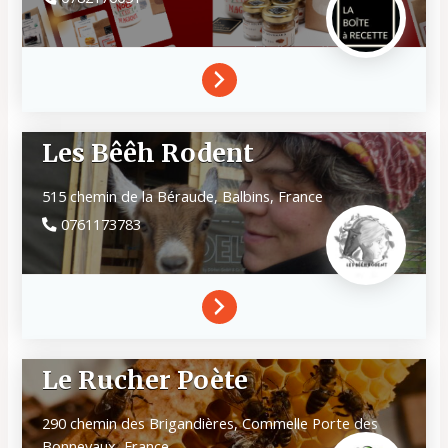
Les Bêêh Rodent
515 chemin de la Béraude,
Balbins,
France
0761173783
Le Rucher Poète
290 chemin des Brigandières, Commelle
Porte des
Bonnevaux,
France