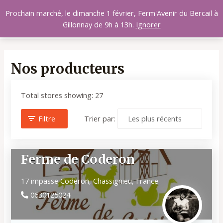
Aller
MAI
Prochain marché, le dimanche 1 février, Ferm'Avenir du Bercail à
au
Gillonnay de 9h à 13h.
Ignorer
MEN
contenu
Nos producteurs
Total stores showing: 27
Filtre
Trier par:
Ferme de Coderon
17 impasse Coderon,
Chassignieu,
France
0630125024