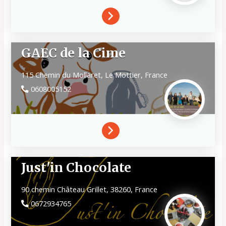
GAEC de la Cime
115 Chemin du Mollaret,
Le Mottier,
France
0608005152
Just'in Chocolate
90 chemin Château Grillet,
38260,
France
0672934765