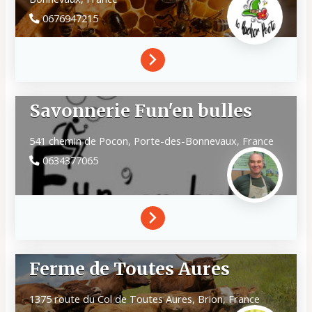
0676947215
Savonnerie Fun'en bulles
541 chemin de Pocon,
Porte-des-Bonnevaux,
France
0634377065
Ferme de Toutes Aures
1375 route du Col de Toutes Aures,
Brion,
France