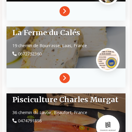
La Ferme du Calés
19 chemin de Bourrasse,
Laas,
France
0672752360
Pisciculture Charles Murgat
36 chemin du Lavoir,
Beaufort,
France
0474791898