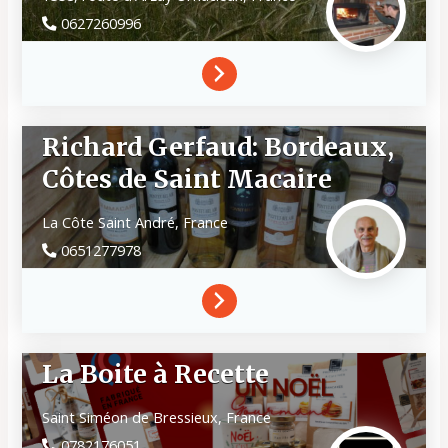
0627260996
Richard Gerfaud: Bordeaux,
Côtes de Saint Macaire
La Côte Saint André,
France
0651277978
La Boite à Recette
Saint Siméon de Bressieux,
France
0782176051