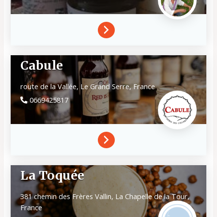
Cabule
route de la Vallée,
Le Grand Serre,
France
0669425817
La Toquée
381 chemin des Frères Vallin,
La Chapelle de la Tour,
France