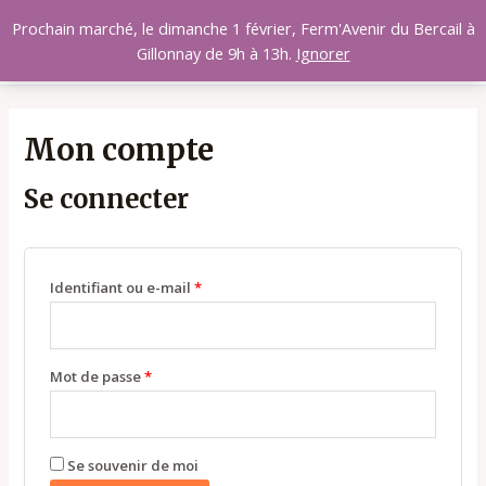
Aller
MAI
Prochain marché, le dimanche 1 février, Ferm'Avenir du Bercail à
au
Gillonnay de 9h à 13h.
Ignorer
MEN
contenu
Obligatoire
Obligatoire
Obligatoire
Obligatoire
Mon compte
Se connecter
Identifiant ou e-mail
*
Mot de passe
*
Se souvenir de moi