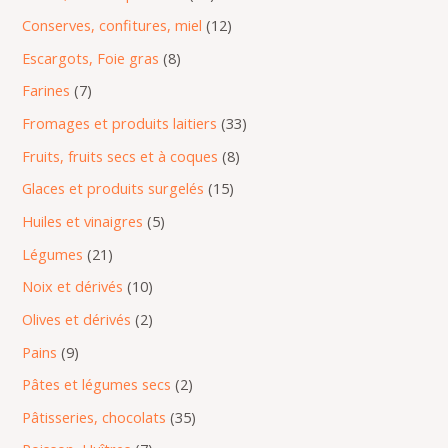
s
s
s
s
t
s
s
s
s
Conserves, confitures, miel
12
s
Escargots, Foie gras
8
Farines
7
Fromages et produits laitiers
33
Fruits, fruits secs et à coques
8
Glaces et produits surgelés
15
Huiles et vinaigres
5
Légumes
21
Noix et dérivés
10
Olives et dérivés
2
Pains
9
Pâtes et légumes secs
2
Pâtisseries, chocolats
35