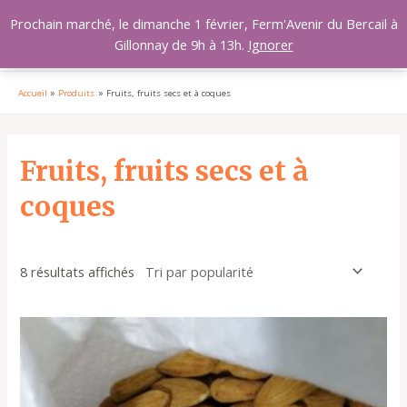
Aller
MAI
Prochain marché, le dimanche 1 février, Ferm'Avenir du Bercail à
au
Gillonnay de 9h à 13h.
Ignorer
MEN
contenu
Accueil
Produits
Fruits, fruits secs et à coques
Trié
par
popularité
Fruits, fruits secs et à
coques
8 résultats affichés