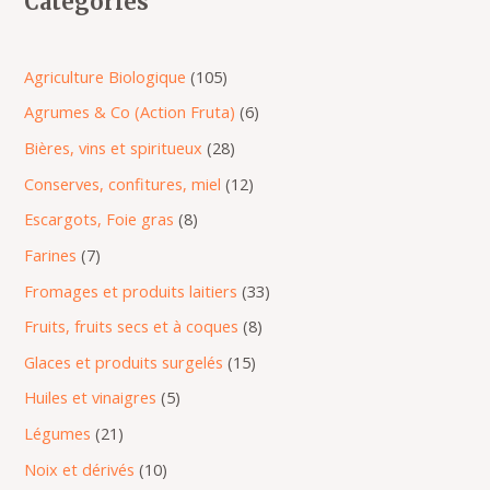
Catégories
d
d
o
d
o
o
d
d
d
d
d
o
r
o
o
o
d
d
o
u
u
d
u
d
d
u
u
u
u
u
d
o
d
d
d
u
u
d
i
i
u
i
u
u
i
i
i
i
i
u
d
u
u
u
i
i
u
Agriculture Biologique
105
t
t
i
t
i
i
t
t
t
t
t
i
u
i
i
i
t
t
i
Agrumes & Co (Action Fruta)
6
s
s
t
t
t
s
s
s
s
s
t
i
t
t
t
s
s
t
Bières, vins et spiritueux
28
s
s
s
s
t
s
s
s
s
Conserves, confitures, miel
12
s
Escargots, Foie gras
8
Farines
7
Fromages et produits laitiers
33
Fruits, fruits secs et à coques
8
Glaces et produits surgelés
15
Huiles et vinaigres
5
Légumes
21
Noix et dérivés
10