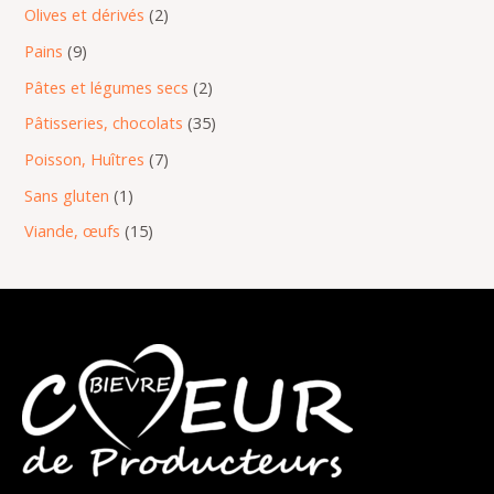
Olives et dérivés
2
Pains
9
Pâtes et légumes secs
2
Pâtisseries, chocolats
35
Poisson, Huîtres
7
Sans gluten
1
Viande, œufs
15