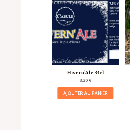
Hivern’Ale 33cl
3,30
€
AJOUTER AU PANIER