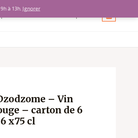
 9h à 13h.
Ignorer
opos
Contact
Votre compte
Dzodzome – Vin
ouge – carton de 6
 6 x75 cl