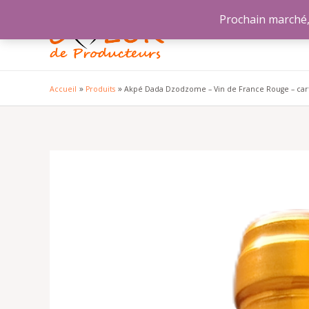
Aller
Prochain marché, 
au
contenu
Accueil
Produits
Akpé Dada Dzodzome – Vin de France Rouge – carto