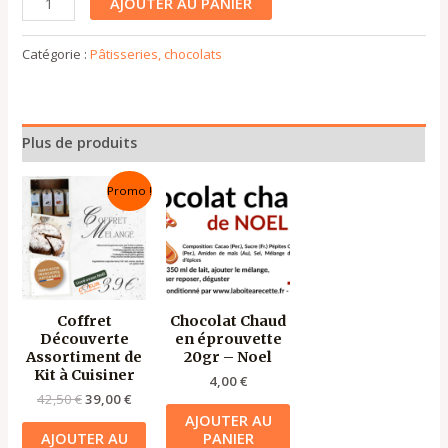
AJOUTER AU PANIER
Catégorie :
Pâtisseries, chocolats
Plus de produits
Le
Le
Promo !
prix
prix
initial
actuel
était :
est :
42,50 €.
39,00 €.
Coffret
Chocolat Chaud
Découverte
en éprouvette
Assortiment de
20gr – Noel
Kit à Cuisiner
4,00
€
42,50
€
39,00
€
AJOUTER AU
AJOUTER AU
PANIER