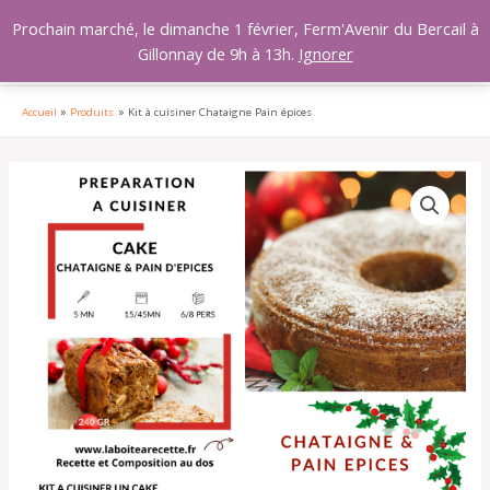
Aller
MAI
Prochain marché, le dimanche 1 février, Ferm'Avenir du Bercail à
au
Gillonnay de 9h à 13h.
Ignorer
MEN
contenu
Accueil
Produits
Kit à cuisiner Chataigne Pain épices
quantité
de
Kit
à
cuisiner
Chataigne
Pain
épices