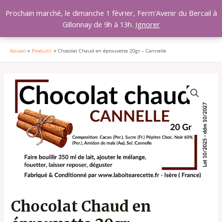
Aller
MAI
Prochain marché, le dimanche 1 février, Ferm'Avenir du Bercail à
au
Gillonnay de 9h à 13h.
Ignorer
MEN
contenu
Accueil
Produits
Chocolat Chaud en éprouvette 20gr – Cannelle
quantité
de
Chocolat
Chaud
en
éprouvette
20gr
-
Cannelle
Chocolat Chaud en