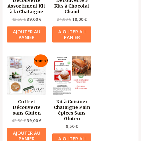
Découverte
Découverte 3
Assortiment Kit
Kits à Chocolat
à la Chataigne
Chaud
42,50
€
39,00
€
21,00
€
18,00
€
AJOUTER AU
AJOUTER AU
PANIER
PANIER
Le
Le
Promo !
prix
prix
initial
actuel
était :
est :
42,50 €.
39,00 €.
Coffret
Kit à Cuisiner
Découverte
Chataigne Pain
sans Gluten
épices Sans
Gluten
42,50
€
39,00
€
8,50
€
AJOUTER AU
PANIER
AJOUTER AU