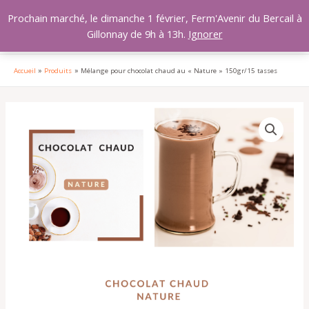
Aller
MAI
Prochain marché, le dimanche 1 février, Ferm'Avenir du Bercail à
au
Gillonnay de 9h à 13h.
Ignorer
MEN
contenu
Accueil
Produits
Mélange pour chocolat chaud au « Nature » 150gr/15 tasses
quantité
de
Mélange
pour
chocolat
chaud
au
"Nature"
150gr/15
tasses