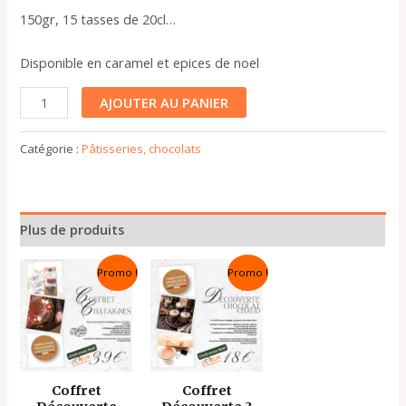
150gr, 15 tasses de 20cl…
Disponible en caramel et epices de noel
AJOUTER AU PANIER
Catégorie :
Pâtisseries, chocolats
Plus de produits
Le
Le
Le
Le
Promo !
Promo !
prix
prix
prix
prix
initial
actuel
initial
actuel
était :
est :
était :
est :
42,50 €.
39,00 €.
21,00 €.
18,00 €.
Coffret
Coffret