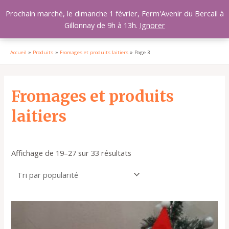
Aller
MAI
Prochain marché, le dimanche 1 février, Ferm'Avenir du Bercail à
au
Gillonnay de 9h à 13h.
Ignorer
MEN
contenu
Accueil
Produits
Fromages et produits laitiers
Page 3
Trié
par
popularité
Fromages et produits
laitiers
Affichage de 19–27 sur 33 résultats