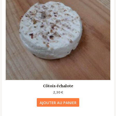
Côtois échalote
2,30
€
AJOUTER AU PANIER