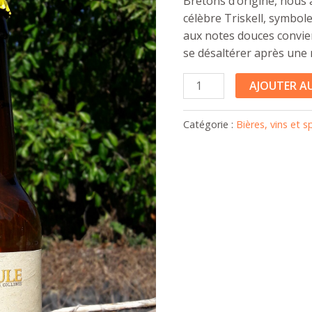
Bretons d’origine, nou
célèbre Triskell, symbole
aux notes douces convien
se désaltérer après une 
AJOUTER AU
Catégorie :
Bières, vins et s