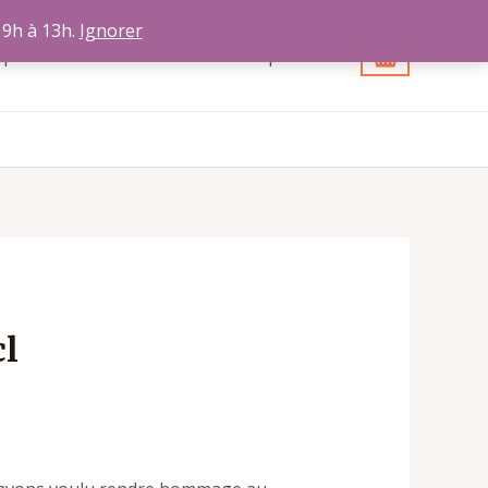
 9h à 13h.
Ignorer
opos
Contact
Votre compte
cl