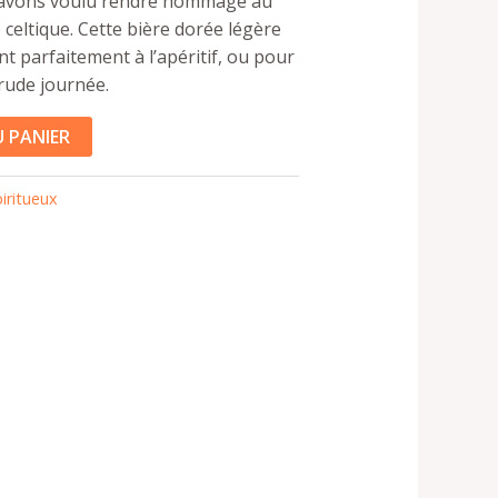
s avons voulu rendre hommage au
 celtique. Cette bière dorée légère
t parfaitement à l’apéritif, ou pour
rude journée.
 PANIER
piritueux