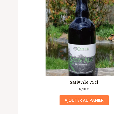
Sativ’Ale 75cl
6,10
€
AJOUTER AU PANIER