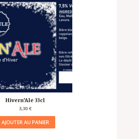
Hivern’Ale 33cl
3,30
€
AJOUTER AU PANIER