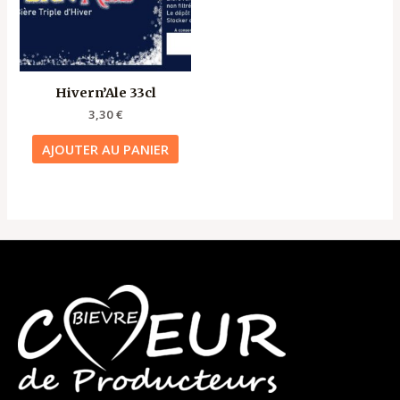
Hivern’Ale 33cl
3,30
€
AJOUTER AU PANIER