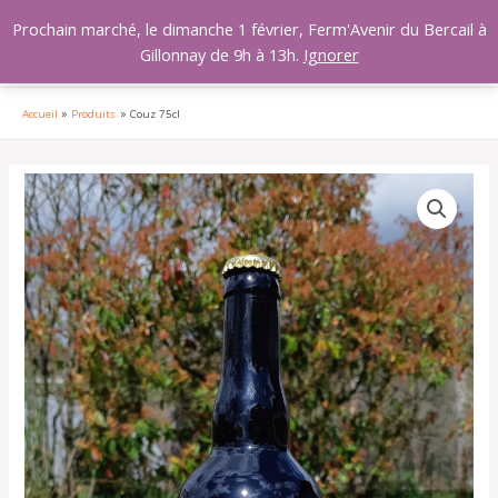
Aller
MAI
Prochain marché, le dimanche 1 février, Ferm'Avenir du Bercail à
au
Gillonnay de 9h à 13h.
Ignorer
MEN
contenu
Accueil
Produits
Couz 75cl
quantité
de
Couz
75cl