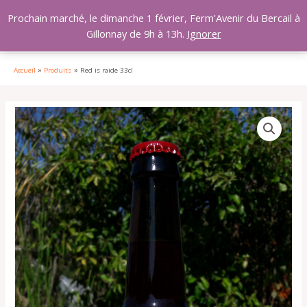
Aller
MAI
Prochain marché, le dimanche 1 février, Ferm'Avenir du Bercail à
au
Gillonnay de 9h à 13h.
Ignorer
MEN
contenu
Accueil
Produits
Red is raide 33cl
quantité
de
Red
is
raide
33cl