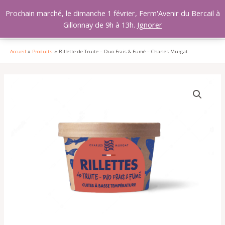
Aller
MAI
Prochain marché, le dimanche 1 février, Ferm'Avenir du Bercail à
au
Gillonnay de 9h à 13h.
Ignorer
MEN
contenu
Accueil
Produits
Rillette de Truite – Duo Frais & Fumé – Charles Murgat
quantité
de
Rillette
de
Truite
-
Duo
Frais
&
Fumé
-
Charles
Murgat