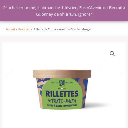
Aller
MAI
Prochain marché, le dimanche 1 février, Ferm'Avenir du Bercail à
au
Gillonnay de 9h à 13h.
Ignorer
MEN
contenu
Accueil
Produits
Rillette de Truite – Aneth – Charles Murgat
quantité
de
Rillette
de
Truite
-
Aneth
-
Charles
Murgat