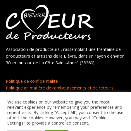
Association de producteurs , rassemblant une trentaine de
producteurs et artisans de la Bièvre, dans un rayon d’environ
30 km autour de La Côte Saint-André (38260)
Politique de confidentialité
Politique en matière de remboursements et de retours
We use cookies on our website to give you the most
relevant experience by remembering your preferences and
repeat visits. By clicking “Accept All”, you consent to the use
of ALL the cookies. However, you may visit "Cookie
Copyright © 2026 | Coeur de producteurs
Settings" to provide a controlled consent.