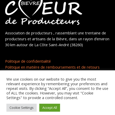
Association de producteurs , rassemblant une trentaine de
producteurs et artisans de la Bièvre, dans un rayon d’environ
30 km autour de La Côte Saint-André (38260)
Politique de confidentialité
Politique en matière de remboursements et de retours
We use cookies on our website to give you the most
relevant experience by remembering your preferences and
repeat visits. By clicking “Accept All”, you consent to the use
of ALL the cookies. However, you may visit "Cookie
Settings" to provide a controlled consent.
Copyright © 2026 | Coeur de producteurs
Cookie Settings
Accept All