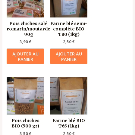
Pois chiches salé
Farine blé semi-
romarin/moutarde
complète BIO
90g
T80 (1kg)
3,90
€
2,50
€
AJOUTER AU
AJOUTER AU
PANIER
PANIER
Pois chiches
Farine blé BIO
BIO (500 gr)
T65 (1kg)
3,50
€
2,50
€