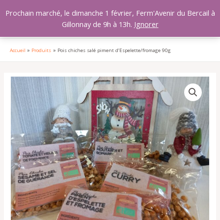
Aller
MAI
Prochain marché, le dimanche 1 février, Ferm'Avenir du Bercail à
au
Gillonnay de 9h à 13h.
Ignorer
MEN
contenu
Accueil
Produits
Pois chiches salé piment d’Espelette/fromage 90g
quantité
de
Pois
chiches
salé
piment
d'Espelette/fromage
90g