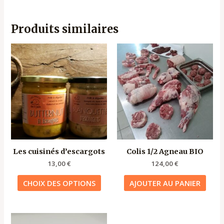
Produits similaires
Ce
produit
a
plusieurs
variations.
Les
options
peuvent
être
Les cuisinés d’escargots
Colis 1/2 Agneau BIO
choisies
sur
13,00
€
124,00
€
la
CHOIX DES OPTIONS
AJOUTER AU PANIER
page
du
produit