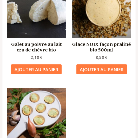
Galet au poivre au lait
Glace NOIX façon praliné
cru de chèvre bio
bio 500ml
2,10
€
8,50
€
AJOUTER AU PANIER
AJOUTER AU PANIER
Ce
produit
a
plusieurs
variations.
Les
options