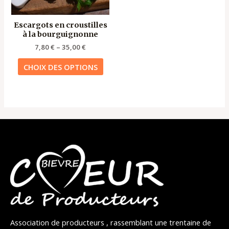
peuvent
être
Escargots en croustilles
choisies
à la bourguignonne
sur
7,80
€
–
35,00
€
la
page
CHOIX DES OPTIONS
du
produit
Association de producteurs , rassemblant une trentaine de