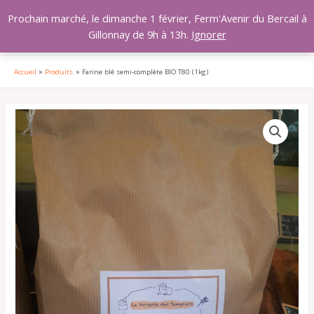
Aller
MAI
Prochain marché, le dimanche 1 février, Ferm'Avenir du Bercail à
au
Gillonnay de 9h à 13h.
Ignorer
MEN
contenu
Accueil
Produits
Farine blé semi-complète BIO T80 (1kg)
quantité
de
Farine
blé
semi-
complète
BIO
T80
(1kg)