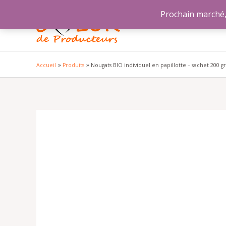
Aller
Prochain marché, 
au
contenu
Accueil
Produits
Nougats BIO individuel en papillotte – sachet 200 g