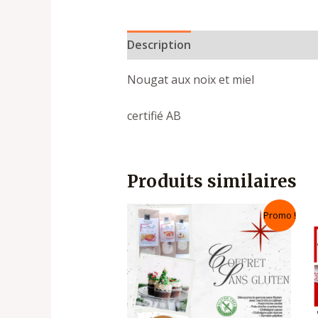
Description
Plus de produits
Nougat aux noix et miel
certifié AB
Produits similaires
Le
Le
Promo !
prix
prix
initial
actuel
était :
est :
42,50 €.
39,00 €.