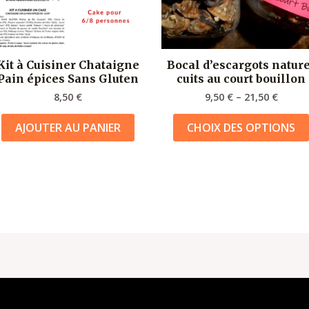
Kit à Cuisiner Chataigne
Bocal d’escargots natur
Pain épices Sans Gluten
cuits au court bouillon
8,50
€
9,50
€
–
21,50
€
AJOUTER AU PANIER
CHOIX DES OPTIONS