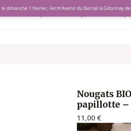
le dimanche 1 février, Ferm'Avenir du Bercail à Gillonnay de
Accueil
Nos produits
Nos producteurs
A pr
r
Nougats BIO
papillotte –
11,00
€