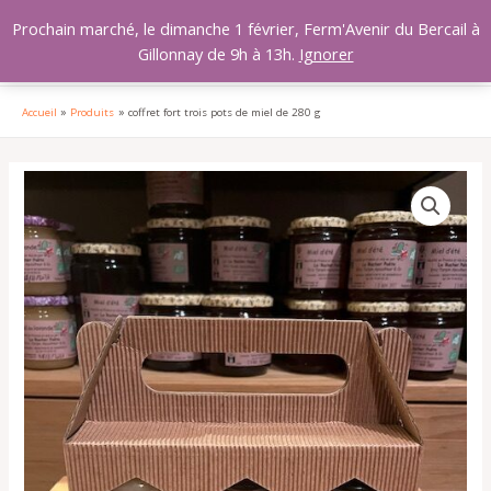
Aller
MAI
Prochain marché, le dimanche 1 février, Ferm'Avenir du Bercail à
au
Gillonnay de 9h à 13h.
Ignorer
MEN
contenu
Accueil
Produits
coffret fort trois pots de miel de 280 g
quantité
de
coffret
fort
trois
pots
de
miel
de
280
g