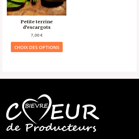
options
peuvent
être
Petite terrine
choisies
d’escargots
sur
7,00
€
la
page
CHOIX DES OPTIONS
du
produit