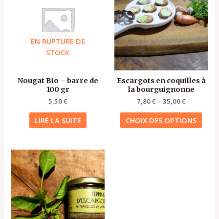
a
plusi
varia
Les
EN RUPTURE DE
opti
STOCK
peuv
être
Nougat Bio – barre de
Escargots en coquilles à
chois
100 gr
la bourguignonne
sur
5,50
€
7,80
€
–
35,00
€
la
page
LIRE LA SUITE
CHOIX DES OPTIONS
du
produ
Ce
produit
a
plusieurs
variations.
Les