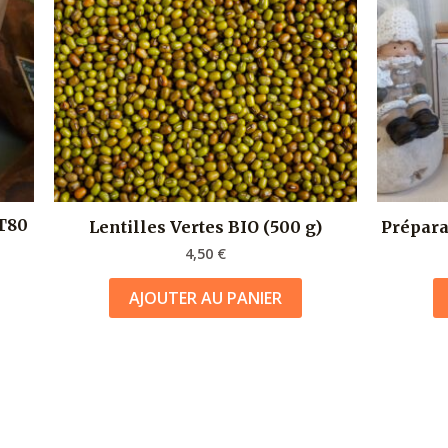
 T80
Lentilles Vertes BIO (500 g)
Prépara
4,50
€
AJOUTER AU PANIER