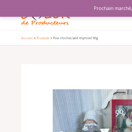
Aller
Prochain marché, 
au
contenu
Accueil
Produits
Pois chiches salé thym/ail 90g