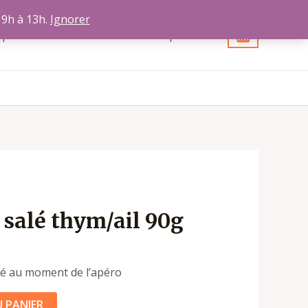
 9h à 13h.
Ignorer
opos
Contact
Votre compte
 salé thym/ail 90g
té au moment de l’apéro
 PANIER