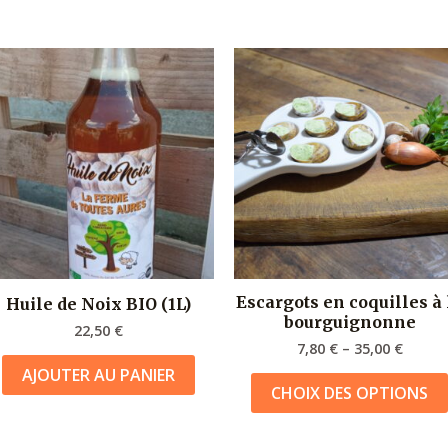
Escargots en coquilles à 
Huile de Noix BIO (1L)
bourguignonne
22,50
€
7,80
€
–
35,00
€
AJOUTER AU PANIER
CHOIX DES OPTIONS