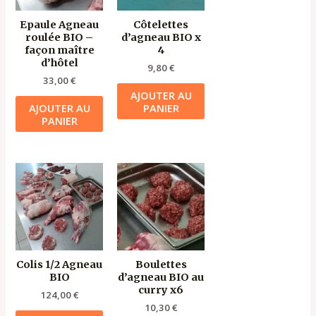
Epaule Agneau
Côtelettes
roulée BIO –
d’agneau BIO x
façon maître
4
d’hôtel
9,80
€
33,00
€
AJOUTER AU
AJOUTER AU
PANIER
PANIER
Colis 1/2 Agneau
Boulettes
BIO
d’agneau BIO au
curry x6
124,00
€
10,30
€