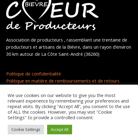
Association de producteurs , rassemblant une trentaine de
producteurs et artisans de la Bièvre, dans un rayon d’environ
30 km autour de La Côte Saint-André (38260)
Politique de confidentialité
Politique en matière de remboursements et de retours
We use cookies on our website to give you the most
relevant experience by remembering your preferences and
repeat visits. By clicking “Accept All”, you consent to the use
of ALL the cookies. However, you may visit "Cookie
Settings" to provide a controlled consent.
Copyright © 2026 | Coeur de producteurs
Cookie Settings
Accept All