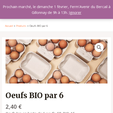
Aller
MAI
Prochain marché, le dimanche 1 février, Ferm'Avenir du Bercail à
au
Gillonnay de 9h à 13h.
Ignorer
MEN
contenu
Accueil
Produits
Oeufs BIO par 6
quantité
de
Oeufs
BIO
par
6
Oeufs BIO par 6
2,40
€