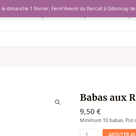
le dimanche 1 février, Ferm'Avenir du Bercail à Gillonnay de
Accueil
Nos produits
Nos producteurs
A pr
Babas aux 
quantité
de
9,50
€
Babas
aux
Minimum 10 babas. Pot 
Rhum
AJOUTER AU