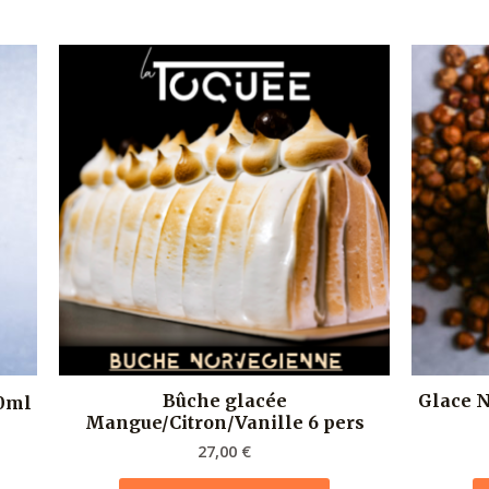
Bûche glacée
Glace N
00ml
Mangue/Citron/Vanille 6 pers
27,00
€