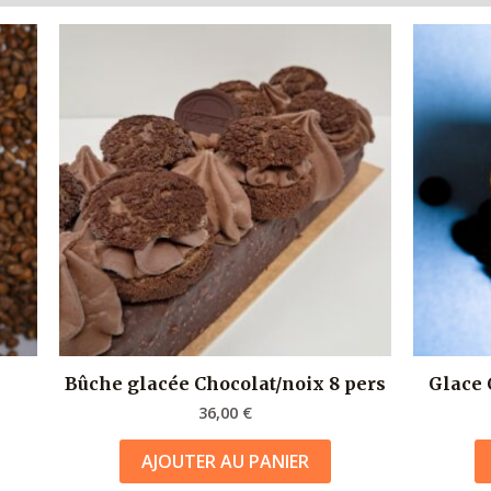
Bûche glacée Chocolat/noix 8 pers
Glace
36,00
€
AJOUTER AU PANIER