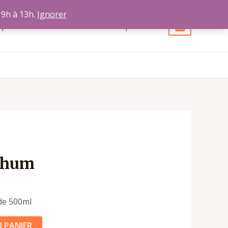
 9h à 13h.
Ignorer
opos
Contact
Votre compte
Rhum
de 500ml
 PANIER