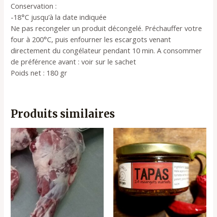
Conservation :
-18°C jusqu’à la date indiquée
Ne pas recongeler un produit décongelé. Préchauffer votre
four à 200°C, puis enfourner les escargots venant
directement du congélateur pendant 10 min. A consommer
de préférence avant : voir sur le sachet
Poids net : 180 gr
Produits similaires
Ce
produ
a
plusi
varia
Les
opti
peuv