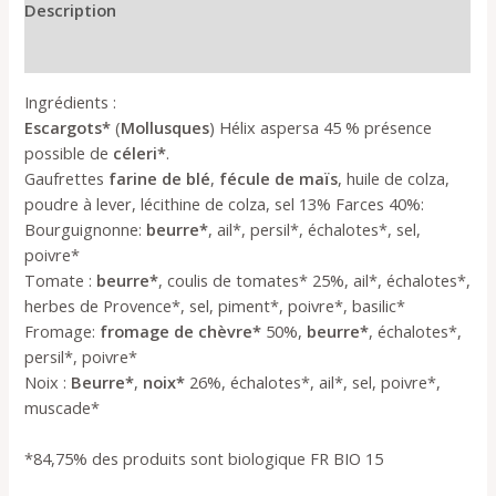
Description
Plus de produits
Ingrédients :
Escargots*
(
Mollusques
) Hélix aspersa 45 % présence
possible de
céleri*
.
Gaufrettes
farine de blé
,
fécule de maïs
, huile de colza,
poudre à lever, lécithine de colza, sel 13% Farces 40%:
Bourguignonne:
beurre*
, ail*, persil*, échalotes*, sel,
poivre*
Tomate :
beurre*
, coulis de tomates* 25%, ail*, échalotes*,
herbes de Provence*, sel, piment*, poivre*, basilic*
Fromage:
fromage
de chèvre*
50%,
beurre*
, échalotes*,
persil*, poivre*
Noix :
Beurre*
,
noix*
26%, échalotes*, ail*, sel, poivre*,
muscade*
*84,75% des produits sont biologique FR BIO 15