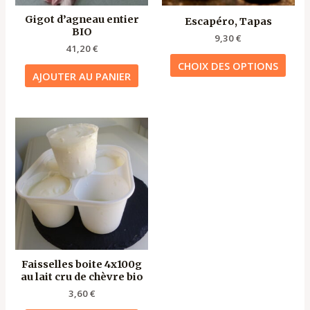
être
Gigot d’agneau entier
Escapéro, Tapas
chois
BIO
sur
9,30
€
41,20
€
la
CHOIX DES OPTIONS
page
AJOUTER AU PANIER
du
produ
Faisselles boite 4x100g
au lait cru de chèvre bio
3,60
€