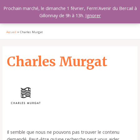
Aller
MAI
Prochain marché, le dimanche 1 février, Ferm'Avenir du Bercail à
au
Gillonnay de 9h à 13h.
Ignorer
MEN
contenu
Accueil
Charles Murgat
Rechercher :
Charles Murgat
Il semble que nous ne pouvons pas trouver le contenu
demandé. Peut-être qu’une recherche peut vous aider.